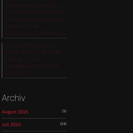
INDORA PAGANOTTO,
HOLY PRIEST, FANTASM,
FATIMA HAJJI AND MANY
MORE AS THE
RESIDENCY CONTINUES
LP VERÖFFENTLICHT
NEUE SINGLE „BEST IN
LIFE“ AUS DEM
KOMMENDEN ALBUM
„ROOM 12“
Archiv
(1)
August 2026
(23)
Juli 2026