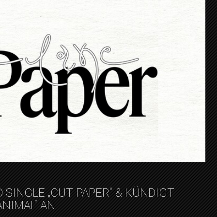
 SINGLE „CUT PAPER“ & KÜNDIGT
ANIMAL“ AN