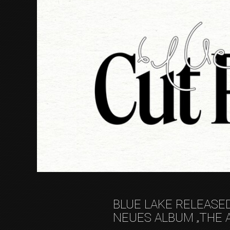
BLUE LAKE RELEASED
NEUES ALBUM „THE 