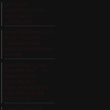
LEFTOVERS
VERÖFFENTLICHEN
NEUE SINGLE
„ERWACHSEN“
ANNA TUR REMIXES „I’M
ALIVE“ – THE PAUL
OAKENFOLD AND
INFECTED MUSHROOM
ANTHEM
ILAN MOREAU: „UNE
DERNIÈRE NUIT“ – EIN
FRANZÖSISCHES
MUSIKPROJEKT
ZWISCHEN EMOTION
UND KÜNSTLICHER
INTELLIGENZ
GALACTICA MALTA: