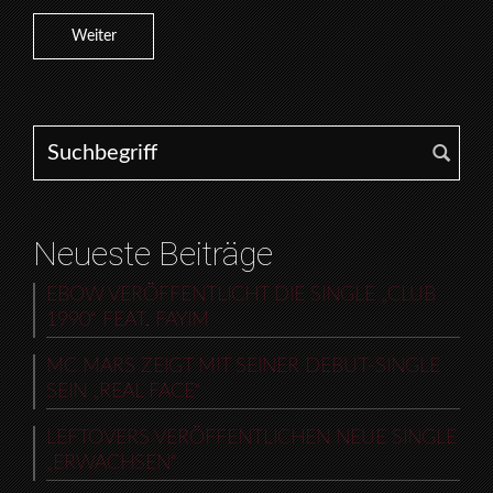
Weiter
Search for:
Neueste Beiträge
EBOW VERÖFFENTLICHT DIE SINGLE „CLUB
1990“ FEAT. FAYIM
MC MARS ZEIGT MIT SEINER DEBUT-SINGLE
SEIN „REAL FACE“
LEFTOVERS VERÖFFENTLICHEN NEUE SINGLE
„ERWACHSEN“