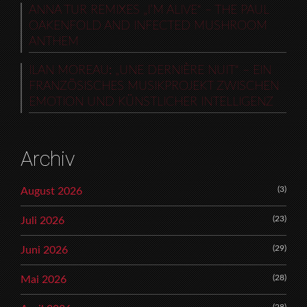
ANNA TUR REMIXES „I’M ALIVE“ – THE PAUL
OAKENFOLD AND INFECTED MUSHROOM
ANTHEM
ILAN MOREAU: „UNE DERNIÈRE NUIT“ – EIN
FRANZÖSISCHES MUSIKPROJEKT ZWISCHEN
EMOTION UND KÜNSTLICHER INTELLIGENZ
Archiv
(3)
August 2026
(23)
Juli 2026
(29)
Juni 2026
(28)
Mai 2026