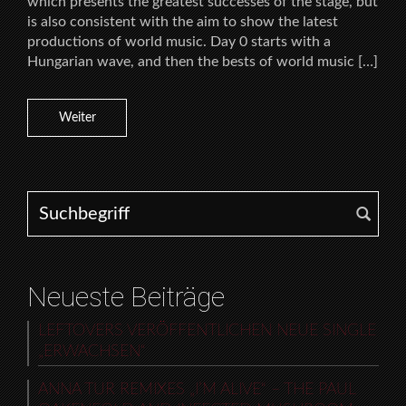
which presents the greatest successes of the stage, but
is also consistent with the aim to show the latest
productions of world music. Day 0 starts with a
Hungarian wave, and then the bests of world music […]
Weiter
Search for:
Neueste Beiträge
LEFTOVERS VERÖFFENTLICHEN NEUE SINGLE
„ERWACHSEN“
ANNA TUR REMIXES „I’M ALIVE“ – THE PAUL