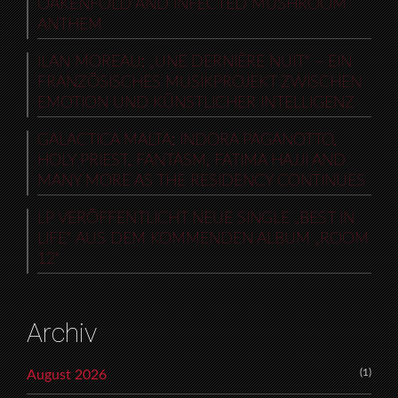
OAKENFOLD AND INFECTED MUSHROOM
ANTHEM
ILAN MOREAU: „UNE DERNIÈRE NUIT“ – EIN
FRANZÖSISCHES MUSIKPROJEKT ZWISCHEN
EMOTION UND KÜNSTLICHER INTELLIGENZ
GALACTICA MALTA: INDORA PAGANOTTO,
HOLY PRIEST, FANTASM, FATIMA HAJJI AND
MANY MORE AS THE RESIDENCY CONTINUES
LP VERÖFFENTLICHT NEUE SINGLE „BEST IN
LIFE“ AUS DEM KOMMENDEN ALBUM „ROOM
12“
Archiv
(1)
August 2026