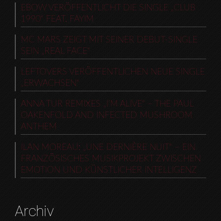
EBOW VERÖFFENTLICHT DIE SINGLE „CLUB
1990“ FEAT. FAYIM
MC MARS ZEIGT MIT SEINER DEBUT-SINGLE
SEIN „REAL FACE“
LEFTOVERS VERÖFFENTLICHEN NEUE SINGLE
„ERWACHSEN“
ANNA TUR REMIXES „I’M ALIVE“ – THE PAUL
OAKENFOLD AND INFECTED MUSHROOM
ANTHEM
ILAN MOREAU: „UNE DERNIÈRE NUIT“ – EIN
FRANZÖSISCHES MUSIKPROJEKT ZWISCHEN
EMOTION UND KÜNSTLICHER INTELLIGENZ
Archiv