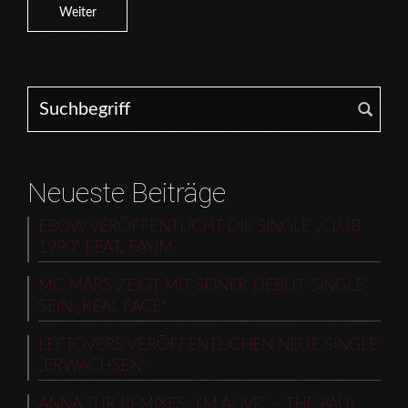
Weiter
Search for:
Neueste Beiträge
EBOW VERÖFFENTLICHT DIE SINGLE „CLUB
1990“ FEAT. FAYIM
MC MARS ZEIGT MIT SEINER DEBUT-SINGLE
SEIN „REAL FACE“
LEFTOVERS VERÖFFENTLICHEN NEUE SINGLE
„ERWACHSEN“
ANNA TUR REMIXES „I’M ALIVE“ – THE PAUL