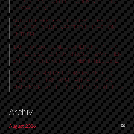
LEFTOVERS VERÖFFENTLICHEN NEUE SINGLE
„ERWACHSEN“
ANNA TUR REMIXES „I’M ALIVE“ – THE PAUL
OAKENFOLD AND INFECTED MUSHROOM
ANTHEM
ILAN MOREAU: „UNE DERNIÈRE NUIT“ – EIN
FRANZÖSISCHES MUSIKPROJEKT ZWISCHEN
EMOTION UND KÜNSTLICHER INTELLIGENZ
GALACTICA MALTA: INDORA PAGANOTTO,
HOLY PRIEST, FANTASM, FATIMA HAJJI AND
MANY MORE AS THE RESIDENCY CONTINUES
Archiv
(2)
August 2026