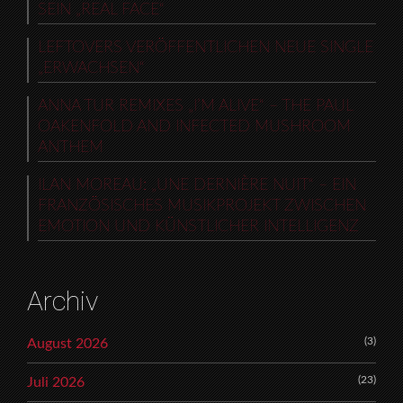
SEIN „REAL FACE“
LEFTOVERS VERÖFFENTLICHEN NEUE SINGLE
„ERWACHSEN“
ANNA TUR REMIXES „I’M ALIVE“ – THE PAUL
OAKENFOLD AND INFECTED MUSHROOM
ANTHEM
ILAN MOREAU: „UNE DERNIÈRE NUIT“ – EIN
FRANZÖSISCHES MUSIKPROJEKT ZWISCHEN
EMOTION UND KÜNSTLICHER INTELLIGENZ
Archiv
(3)
August 2026
(23)
Juli 2026