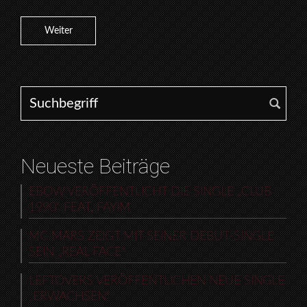
Weiter
Search for:
Neueste Beiträge
EBOW VERÖFFENTLICHT DIE SINGLE „CLUB
1990“ FEAT. FAYIM
MC MARS ZEIGT MIT SEINER DEBUT-SINGLE
SEIN „REAL FACE“
LEFTOVERS VERÖFFENTLICHEN NEUE SINGLE
„ERWACHSEN“