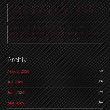
ANNA TUR REMIXES „I’M ALIVE“ – THE PAUL
OAKENFOLD AND INFECTED MUSHROOM
ANTHEM
ILAN MOREAU: „UNE DERNIÈRE NUIT“ – EIN
FRANZÖSISCHES MUSIKPROJEKT ZWISCHEN
EMOTION UND KÜNSTLICHER INTELLIGENZ
Archiv
(3)
August 2026
(23)
Juli 2026
(29)
Juni 2026
(28)
Mai 2026