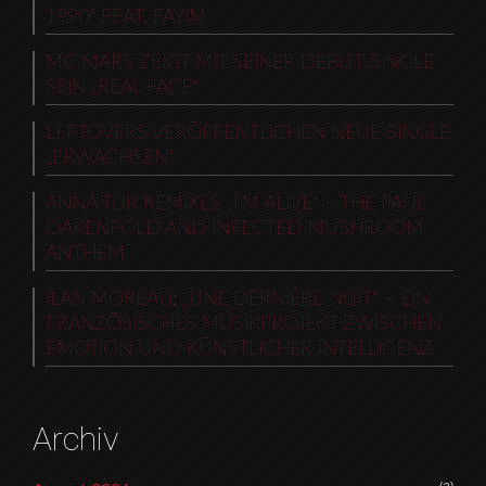
1990“ FEAT. FAYIM
MC MARS ZEIGT MIT SEINER DEBUT-SINGLE
SEIN „REAL FACE“
LEFTOVERS VERÖFFENTLICHEN NEUE SINGLE
„ERWACHSEN“
ANNA TUR REMIXES „I’M ALIVE“ – THE PAUL
OAKENFOLD AND INFECTED MUSHROOM
ANTHEM
ILAN MOREAU: „UNE DERNIÈRE NUIT“ – EIN
FRANZÖSISCHES MUSIKPROJEKT ZWISCHEN
EMOTION UND KÜNSTLICHER INTELLIGENZ
Archiv