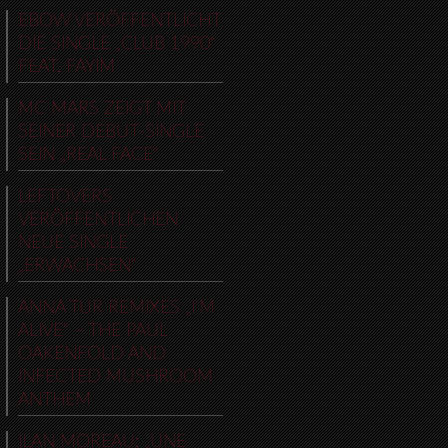
EBOW VERÖFFENTLICHT
DIE SINGLE „CLUB 1990“
FEAT. FAYIM
MC MARS ZEIGT MIT
SEINER DEBUT-SINGLE
SEIN „REAL FACE“
LEFTOVERS
VERÖFFENTLICHEN
NEUE SINGLE
„ERWACHSEN“
ANNA TUR REMIXES „I’M
ALIVE“ – THE PAUL
OAKENFOLD AND
INFECTED MUSHROOM
ANTHEM
ILAN MOREAU: „UNE