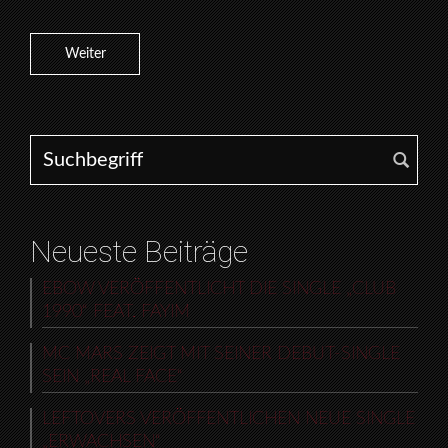
Weiter
Search for:
Neueste Beiträge
EBOW VERÖFFENTLICHT DIE SINGLE „CLUB
1990“ FEAT. FAYIM
MC MARS ZEIGT MIT SEINER DEBUT-SINGLE
SEIN „REAL FACE“
LEFTOVERS VERÖFFENTLICHEN NEUE SINGLE
„ERWACHSEN“