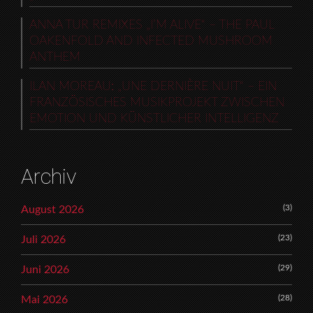
ANNA TUR REMIXES „I’M ALIVE“ – THE PAUL
OAKENFOLD AND INFECTED MUSHROOM
ANTHEM
ILAN MOREAU: „UNE DERNIÈRE NUIT“ – EIN
FRANZÖSISCHES MUSIKPROJEKT ZWISCHEN
EMOTION UND KÜNSTLICHER INTELLIGENZ
Archiv
(3)
August 2026
(23)
Juli 2026
(29)
Juni 2026
(28)
Mai 2026