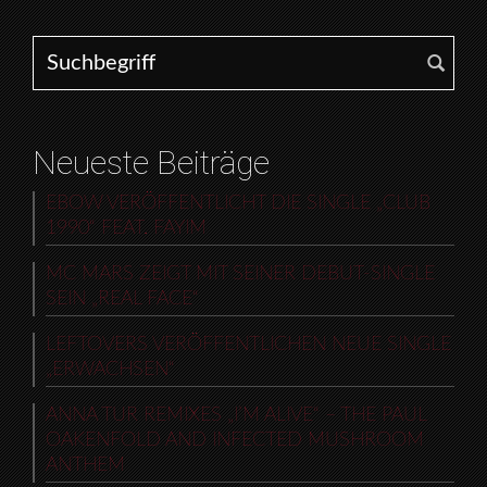
Search for:
Neueste Beiträge
EBOW VERÖFFENTLICHT DIE SINGLE „CLUB
1990“ FEAT. FAYIM
MC MARS ZEIGT MIT SEINER DEBUT-SINGLE
SEIN „REAL FACE“
LEFTOVERS VERÖFFENTLICHEN NEUE SINGLE
„ERWACHSEN“
ANNA TUR REMIXES „I’M ALIVE“ – THE PAUL
OAKENFOLD AND INFECTED MUSHROOM
ANTHEM