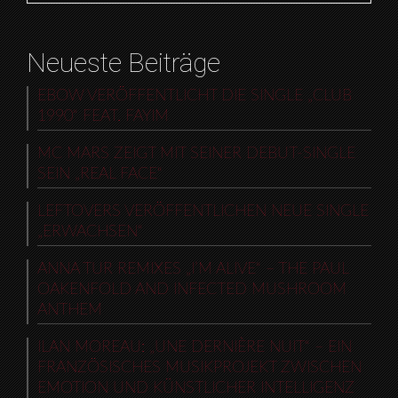
Neueste Beiträge
EBOW VERÖFFENTLICHT DIE SINGLE „CLUB
1990“ FEAT. FAYIM
MC MARS ZEIGT MIT SEINER DEBUT-SINGLE
SEIN „REAL FACE“
LEFTOVERS VERÖFFENTLICHEN NEUE SINGLE
„ERWACHSEN“
ANNA TUR REMIXES „I’M ALIVE“ – THE PAUL
OAKENFOLD AND INFECTED MUSHROOM
ANTHEM
ILAN MOREAU: „UNE DERNIÈRE NUIT“ – EIN
FRANZÖSISCHES MUSIKPROJEKT ZWISCHEN
EMOTION UND KÜNSTLICHER INTELLIGENZ