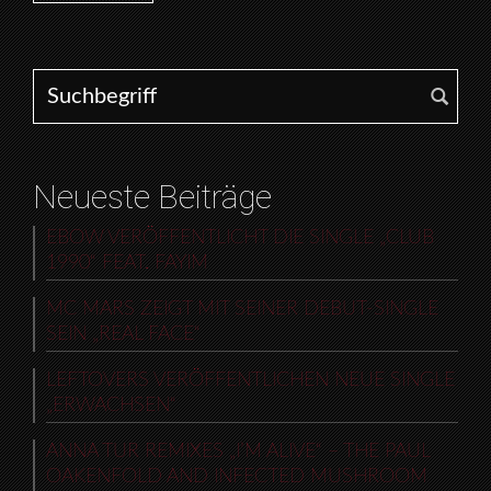
Search for:
Neueste Beiträge
EBOW VERÖFFENTLICHT DIE SINGLE „CLUB
1990“ FEAT. FAYIM
MC MARS ZEIGT MIT SEINER DEBUT-SINGLE
SEIN „REAL FACE“
LEFTOVERS VERÖFFENTLICHEN NEUE SINGLE
„ERWACHSEN“
ANNA TUR REMIXES „I’M ALIVE“ – THE PAUL
OAKENFOLD AND INFECTED MUSHROOM