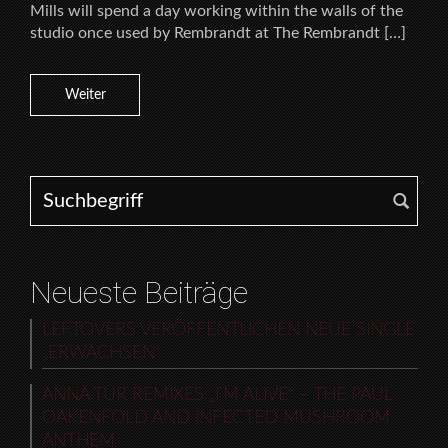
Mills will spend a day working within the walls of the
studio once used by Rembrandt at The Rembrandt […]
Weiter
Search for:
Neueste Beiträge
LEFTOVERS VERÖFFENTLICHEN NEUE SINGLE
„ERWACHSEN“
ANNA TUR REMIXES „I’M ALIVE“ – THE PAUL
OAKENFOLD AND INFECTED MUSHROOM
ANTHEM