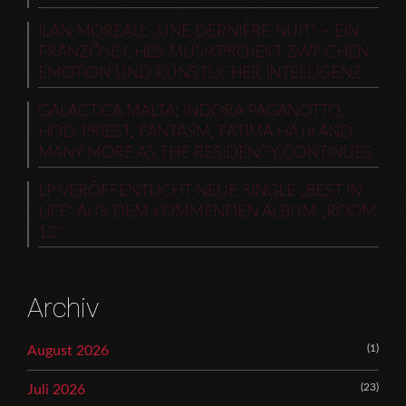
ILAN MOREAU: „UNE DERNIÈRE NUIT“ – EIN
FRANZÖSISCHES MUSIKPROJEKT ZWISCHEN
EMOTION UND KÜNSTLICHER INTELLIGENZ
GALACTICA MALTA: INDORA PAGANOTTO,
HOLY PRIEST, FANTASM, FATIMA HAJJI AND
MANY MORE AS THE RESIDENCY CONTINUES
LP VERÖFFENTLICHT NEUE SINGLE „BEST IN
LIFE“ AUS DEM KOMMENDEN ALBUM „ROOM
12“
Archiv
(1)
August 2026
(23)
Juli 2026