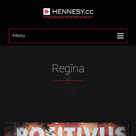
Menu
Regīna
X
HOME