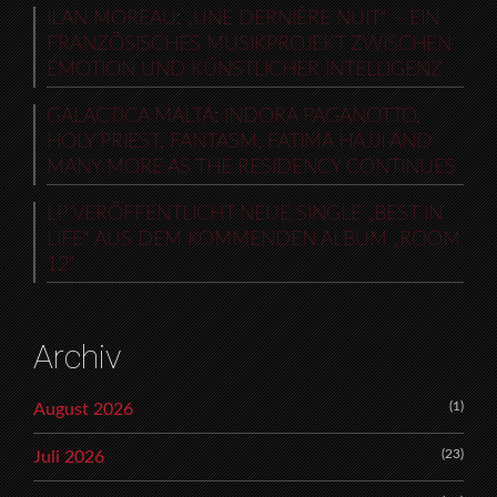
ILAN MOREAU: „UNE DERNIÈRE NUIT“ – EIN
FRANZÖSISCHES MUSIKPROJEKT ZWISCHEN
EMOTION UND KÜNSTLICHER INTELLIGENZ
GALACTICA MALTA: INDORA PAGANOTTO,
HOLY PRIEST, FANTASM, FATIMA HAJJI AND
MANY MORE AS THE RESIDENCY CONTINUES
LP VERÖFFENTLICHT NEUE SINGLE „BEST IN
LIFE“ AUS DEM KOMMENDEN ALBUM „ROOM
12“
Archiv
(1)
August 2026
(23)
Juli 2026