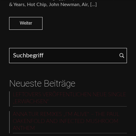
& Years, Hot Chip, John Newman, Air, […]
Weiter
Search for:
Neueste Beiträge
LEFTOVERS VERÖFFENTLICHEN NEUE SINGLE
„ERWACHSEN“
ANNA TUR REMIXES „I’M ALIVE“ – THE PAUL
OAKENFOLD AND INFECTED MUSHROOM
ANTHEM