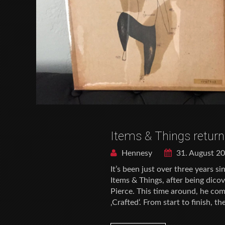
Items & Things retur
Hennesy
31. August 2
It’s been just over three years s
Items & Things, after being dic
Pierce. This time around, he com
‚Crafted‘. From start to finish, t