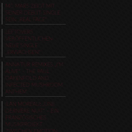
MC MARS ZEIGT MIT
SEINER DEBUT-SINGLE
SEIN „REAL FACE“
LEFTOVERS
VERÖFFENTLICHEN
NEUE SINGLE
„ERWACHSEN“
ANNA TUR REMIXES „I’M
ALIVE“ – THE PAUL
OAKENFOLD AND
INFECTED MUSHROOM
ANTHEM
ILAN MOREAU: „UNE
DERNIÈRE NUIT“ – EIN
FRANZÖSISCHES
MUSIKPROJEKT
ZWISCHEN EMOTION