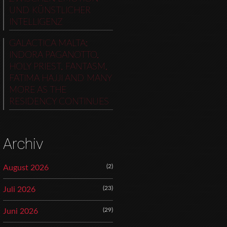
UND KÜNSTLICHER
INTELLIGENZ
GALACTICA MALTA:
INDORA PAGANOTTO,
HOLY PRIEST, FANTASM,
FATIMA HAJJI AND MANY
MORE AS THE
RESIDENCY CONTINUES
Archiv
(2)
August 2026
(23)
Juli 2026
(29)
Juni 2026