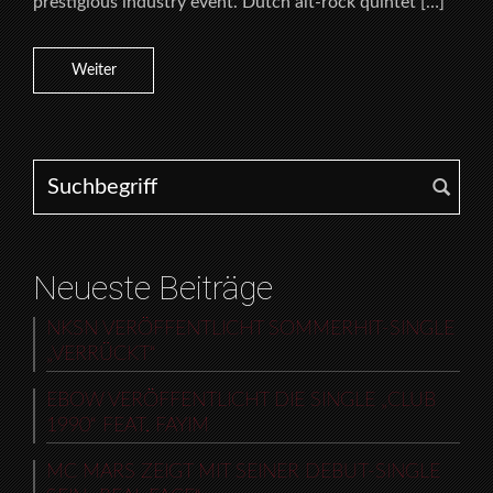
prestigious industry event. Dutch alt-rock quintet […]
Weiter
Search for:
Neueste Beiträge
NKSN VERÖFFENTLICHT SOMMERHIT-SINGLE
„VERRÜCKT“
EBOW VERÖFFENTLICHT DIE SINGLE „CLUB
1990“ FEAT. FAYIM
MC MARS ZEIGT MIT SEINER DEBUT-SINGLE