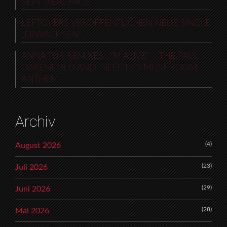
SEIN „REAL FACE“
LEFTOVERS VERÖFFENTLICHEN NEUE SINGLE
„ERWACHSEN“
ANNA TUR REMIXES „I’M ALIVE“ – THE PAUL
OAKENFOLD AND INFECTED MUSHROOM
ANTHEM
Archiv
(4)
August 2026
(23)
Juli 2026
(29)
Juni 2026
(28)
Mai 2026