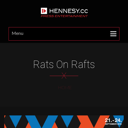
Menu
Rats On Rafts
X
HOME