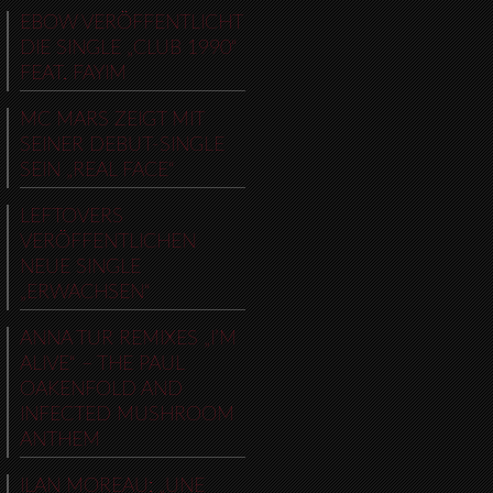
EBOW VERÖFFENTLICHT
DIE SINGLE „CLUB 1990“
FEAT. FAYIM
MC MARS ZEIGT MIT
SEINER DEBUT-SINGLE
SEIN „REAL FACE“
LEFTOVERS
VERÖFFENTLICHEN
NEUE SINGLE
„ERWACHSEN“
ANNA TUR REMIXES „I’M
ALIVE“ – THE PAUL
OAKENFOLD AND
INFECTED MUSHROOM
ANTHEM
ILAN MOREAU: „UNE