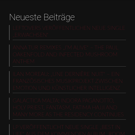
Neueste Beiträge
LEFTOVERS VERÖFFENTLICHEN NEUE SINGLE
„ERWACHSEN“
ANNA TUR REMIXES „I’M ALIVE“ – THE PAUL
OAKENFOLD AND INFECTED MUSHROOM
ANTHEM
ILAN MOREAU: „UNE DERNIÈRE NUIT“ – EIN
FRANZÖSISCHES MUSIKPROJEKT ZWISCHEN
EMOTION UND KÜNSTLICHER INTELLIGENZ
GALACTICA MALTA: INDORA PAGANOTTO,
HOLY PRIEST, FANTASM, FATIMA HAJJI AND
MANY MORE AS THE RESIDENCY CONTINUES
LP VERÖFFENTLICHT NEUE SINGLE „BEST IN
LIFE“ AUS DEM KOMMENDEN ALBUM „ROOM