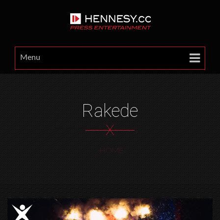
Menu
Rakede
X
HOME