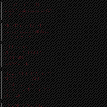
EBOW VERÖFFENTLICHT
DIE SINGLE „CLUB 1990“
FEAT. FAYIM
MC MARS ZEIGT MIT
SEINER DEBUT-SINGLE
SEIN „REAL FACE“
LEFTOVERS
VERÖFFENTLICHEN
NEUE SINGLE
„ERWACHSEN“
ANNA TUR REMIXES „I’M
ALIVE“ – THE PAUL
OAKENFOLD AND
INFECTED MUSHROOM
ANTHEM
ILAN MOREAU: „UNE