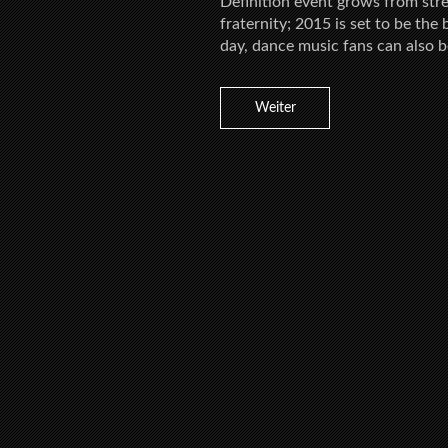
Definition event grows from str
fraternity; 2015 is set to be the
day, dance music fans can also b
Weiter