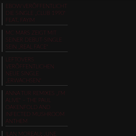
EBOW VERÖFFENTLICHT
DIE SINGLE „CLUB 1990“
FEAT. FAYIM
MC MARS ZEIGT MIT
SEINER DEBUT-SINGLE
SEIN „REAL FACE“
LEFTOVERS
VERÖFFENTLICHEN
NEUE SINGLE
„ERWACHSEN“
ANNA TUR REMIXES „I’M
ALIVE“ – THE PAUL
OAKENFOLD AND
INFECTED MUSHROOM
ANTHEM
ILAN MOREAU: „UNE