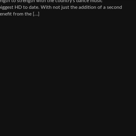
ength to strength with the country’s dance music
 biggest HD to date. With not just the addition of a second
enefit from the […]