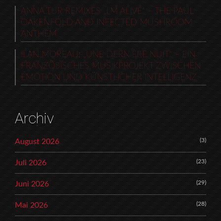
ANNA TUR REMIXES „I’M ALIVE“ – THE PAUL
OAKENFOLD AND INFECTED MUSHROOM
ANTHEM
ILAN MOREAU: „UNE DERNIÈRE NUIT“ – EIN
FRANZÖSISCHES MUSIKPROJEKT ZWISCHEN
EMOTION UND KÜNSTLICHER INTELLIGENZ
Archiv
(3)
August 2026
(23)
Juli 2026
(29)
Juni 2026
(28)
Mai 2026