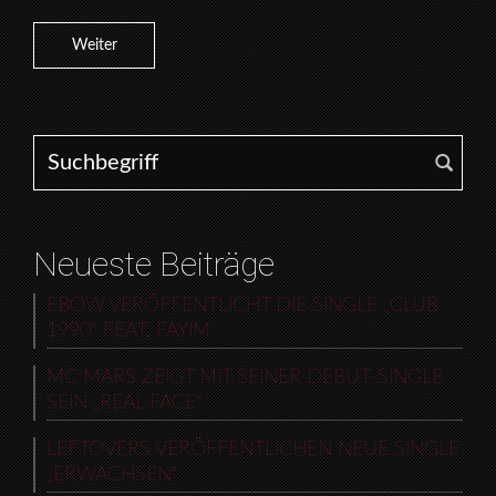
Weiter
Search for:
Neueste Beiträge
EBOW VERÖFFENTLICHT DIE SINGLE „CLUB
1990“ FEAT. FAYIM
MC MARS ZEIGT MIT SEINER DEBUT-SINGLE
SEIN „REAL FACE“
LEFTOVERS VERÖFFENTLICHEN NEUE SINGLE
„ERWACHSEN“