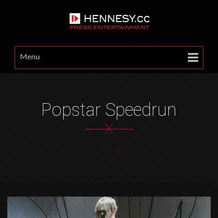
Menu
Popstar Speedrun
X
HOME