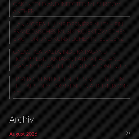
OAKENFOLD AND INFECTED MUSHROOM
ANTHEM
ILAN MOREAU: „UNE DERNIÈRE NUIT“ – EIN
FRANZÖSISCHES MUSIKPROJEKT ZWISCHEN
EMOTION UND KÜNSTLICHER INTELLIGENZ
GALACTICA MALTA: INDORA PAGANOTTO,
HOLY PRIEST, FANTASM, FATIMA HAJJI AND
MANY MORE AS THE RESIDENCY CONTINUES
LP VERÖFFENTLICHT NEUE SINGLE „BEST IN
LIFE“ AUS DEM KOMMENDEN ALBUM „ROOM
12“
Archiv
(1)
August 2026