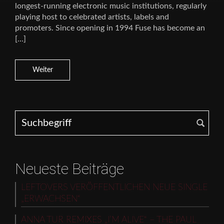
longest-running electronic music institutions, regularly
playing host to celebrated artists, labels and
promoters. Since opening in 1994 Fuse has become an
[…]
Weiter
Search for:
Neueste Beiträge
LEFTOVERS VERÖFFENTLICHEN NEUE SINGLE
„ERWACHSEN“
ANNA TUR REMIXES „I’M ALIVE“ – THE PAUL