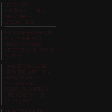
LEFTOVERS
VERÖFFENTLICHEN
NEUE SINGLE
„ERWACHSEN“
ANNA TUR REMIXES „I’M
ALIVE“ – THE PAUL
OAKENFOLD AND
INFECTED MUSHROOM
ANTHEM
ILAN MOREAU: „UNE
DERNIÈRE NUIT“ – EIN
FRANZÖSISCHES
MUSIKPROJEKT
ZWISCHEN EMOTION
UND KÜNSTLICHER
INTELLIGENZ
GALACTICA MALTA: