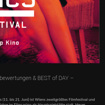
lmbewertungen & BEST of DAY –
s (11. bis 21. Juni) ist Wiens zweitgrößtes Filmfestival und
Jahre im Filmcasino als Hauptspielstätte statt. Heuer