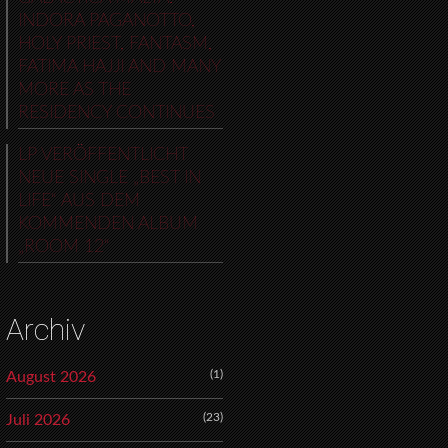
INDORA PAGANOTTO,
HOLY PRIEST, FANTASM,
FATIMA HAJJI AND MANY
MORE AS THE
RESIDENCY CONTINUES
LP VERÖFFENTLICHT
NEUE SINGLE „BEST IN
LIFE“ AUS DEM
KOMMENDEN ALBUM
„ROOM 12“
Archiv
(1)
August 2026
(23)
Juli 2026