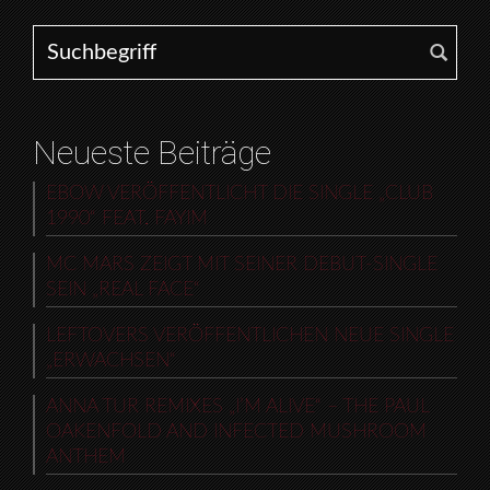
Search for:
Neueste Beiträge
EBOW VERÖFFENTLICHT DIE SINGLE „CLUB
1990“ FEAT. FAYIM
MC MARS ZEIGT MIT SEINER DEBUT-SINGLE
SEIN „REAL FACE“
LEFTOVERS VERÖFFENTLICHEN NEUE SINGLE
„ERWACHSEN“
ANNA TUR REMIXES „I’M ALIVE“ – THE PAUL
OAKENFOLD AND INFECTED MUSHROOM
ANTHEM