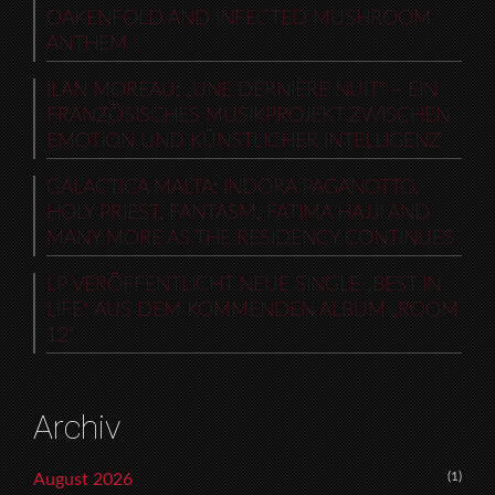
OAKENFOLD AND INFECTED MUSHROOM
ANTHEM
ILAN MOREAU: „UNE DERNIÈRE NUIT“ – EIN
FRANZÖSISCHES MUSIKPROJEKT ZWISCHEN
EMOTION UND KÜNSTLICHER INTELLIGENZ
GALACTICA MALTA: INDORA PAGANOTTO,
HOLY PRIEST, FANTASM, FATIMA HAJJI AND
MANY MORE AS THE RESIDENCY CONTINUES
LP VERÖFFENTLICHT NEUE SINGLE „BEST IN
LIFE“ AUS DEM KOMMENDEN ALBUM „ROOM
12“
Archiv
(1)
August 2026