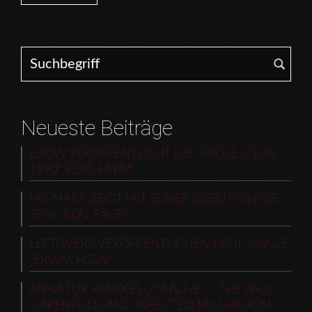
Search for:
Neueste Beiträge
EBOW VERÖFFENTLICHT DIE SINGLE „CLUB
1990“ FEAT. FAYIM
MC MARS ZEIGT MIT SEINER DEBUT-SINGLE
SEIN „REAL FACE“
LEFTOVERS VERÖFFENTLICHEN NEUE SINGLE
„ERWACHSEN“
ANNA TUR REMIXES „I’M ALIVE“ – THE PAUL
OAKENFOLD AND INFECTED MUSHROOM