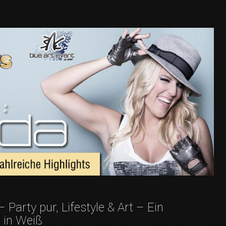
rty pur, Lifestyle & Art – Ein
in Weiß