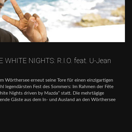
E WHITE NIGHTS: R.I.O. feat. U-Jean
am Wörthersee erneut seine Tore für einen einzigartigen
hl legendärsten Fest des Sommers: Im Rahmen der Fête
hite Nights driven by Mazda“ statt. Die mehrtägige
usende Gäste aus dem In- und Ausland an den Wörthersee