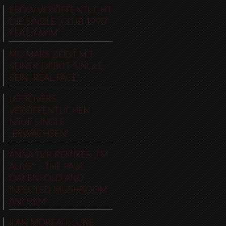
EBOW VERÖFFENTLICHT
DIE SINGLE „CLUB 1990“
FEAT. FAYIM
MC MARS ZEIGT MIT
SEINER DEBUT-SINGLE
SEIN „REAL FACE“
LEFTOVERS
VERÖFFENTLICHEN
NEUE SINGLE
„ERWACHSEN“
ANNA TUR REMIXES „I’M
ALIVE“ – THE PAUL
OAKENFOLD AND
INFECTED MUSHROOM
ANTHEM
ILAN MOREAU: „UNE