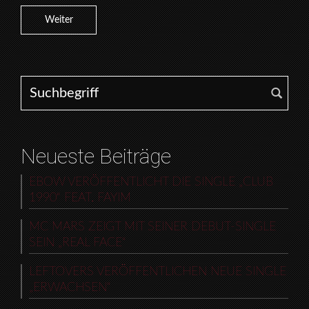
Weiter
Search for:
Neueste Beiträge
EBOW VERÖFFENTLICHT DIE SINGLE „CLUB
1990“ FEAT. FAYIM
MC MARS ZEIGT MIT SEINER DEBUT-SINGLE
SEIN „REAL FACE“
LEFTOVERS VERÖFFENTLICHEN NEUE SINGLE
„ERWACHSEN“