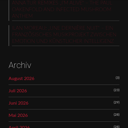
ANNA TUR REMIXES „I’M ALIVE“ – THE PAUL
OAKENFOLD AND INFECTED MUSHROOM
ANTHEM
ILAN MOREAU: „UNE DERNIÈRE NUIT“ – EIN
FRANZÖSISCHES MUSIKPROJEKT ZWISCHEN
EMOTION UND KÜNSTLICHER INTELLIGENZ
Archiv
(3)
August 2026
(23)
Juli 2026
(29)
Juni 2026
(28)
Mai 2026
(28)
April 2026