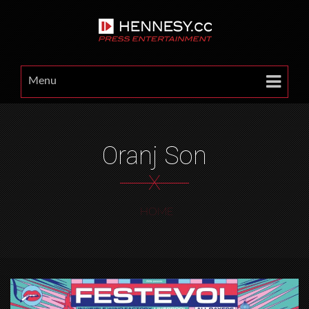
Menu
Oranj Son
X
HOME