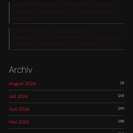
ANNA TUR REMIXES „I’M ALIVE“ – THE PAUL
OAKENFOLD AND INFECTED MUSHROOM
ANTHEM
ILAN MOREAU: „UNE DERNIÈRE NUIT“ – EIN
FRANZÖSISCHES MUSIKPROJEKT ZWISCHEN
EMOTION UND KÜNSTLICHER INTELLIGENZ
Archiv
(3)
August 2026
(23)
Juli 2026
(29)
Juni 2026
(28)
Mai 2026