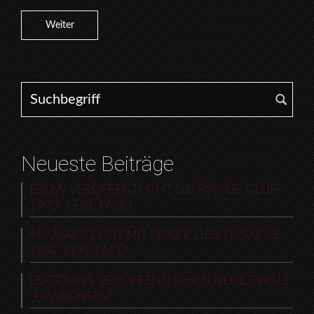
Weiter
Search for:
Neueste Beiträge
EBOW VERÖFFENTLICHT DIE SINGLE „CLUB
1990“ FEAT. FAYIM
MC MARS ZEIGT MIT SEINER DEBUT-SINGLE
SEIN „REAL FACE“
LEFTOVERS VERÖFFENTLICHEN NEUE SINGLE
„ERWACHSEN“