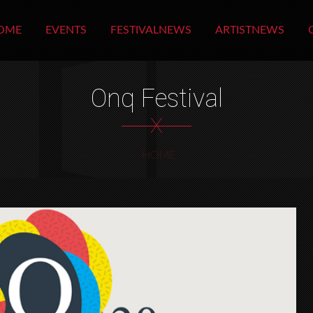
OME
EVENTS
FESTIVALNEWS
ARTISTNEWS
Onq Festival
X
HOME