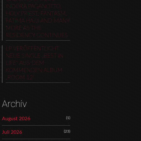
INDORA PAGANOTTO,
HOLY PRIEST, FANTASM,
FATIMA HAJJI AND MANY
MORE AS THE
RESIDENCY CONTINUES
LP VERÖFFENTLICHT
NEUE SINGLE „BEST IN
LIFE“ AUS DEM
KOMMENDEN ALBUM
„ROOM 12“
Archiv
(1)
August 2026
(23)
Juli 2026