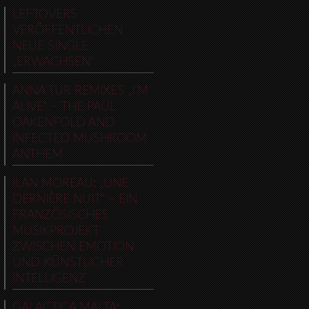
LEFTOVERS
VERÖFFENTLICHEN
NEUE SINGLE
„ERWACHSEN“
ANNA TUR REMIXES „I’M
ALIVE“ – THE PAUL
OAKENFOLD AND
INFECTED MUSHROOM
ANTHEM
ILAN MOREAU: „UNE
DERNIÈRE NUIT“ – EIN
FRANZÖSISCHES
MUSIKPROJEKT
ZWISCHEN EMOTION
UND KÜNSTLICHER
INTELLIGENZ
GALACTICA MALTA: