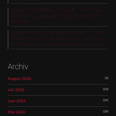
ANNA TUR REMIXES „I’M ALIVE“ – THE PAUL
OAKENFOLD AND INFECTED MUSHROOM
ANTHEM
ILAN MOREAU: „UNE DERNIÈRE NUIT“ – EIN
FRANZÖSISCHES MUSIKPROJEKT ZWISCHEN
EMOTION UND KÜNSTLICHER INTELLIGENZ
Archiv
(3)
August 2026
(23)
Juli 2026
(29)
Juni 2026
(28)
Mai 2026