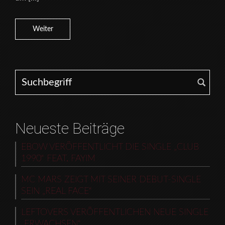
Weiter
Search for:
Neueste Beiträge
EBOW VERÖFFENTLICHT DIE SINGLE „CLUB
1990“ FEAT. FAYIM
MC MARS ZEIGT MIT SEINER DEBUT-SINGLE
SEIN „REAL FACE“
LEFTOVERS VERÖFFENTLICHEN NEUE SINGLE
„ERWACHSEN“