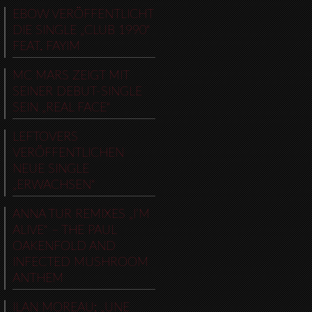
EBOW VERÖFFENTLICHT
DIE SINGLE „CLUB 1990“
FEAT. FAYIM
MC MARS ZEIGT MIT
SEINER DEBUT-SINGLE
SEIN „REAL FACE“
LEFTOVERS
VERÖFFENTLICHEN
NEUE SINGLE
„ERWACHSEN“
ANNA TUR REMIXES „I’M
ALIVE“ – THE PAUL
OAKENFOLD AND
INFECTED MUSHROOM
ANTHEM
ILAN MOREAU: „UNE