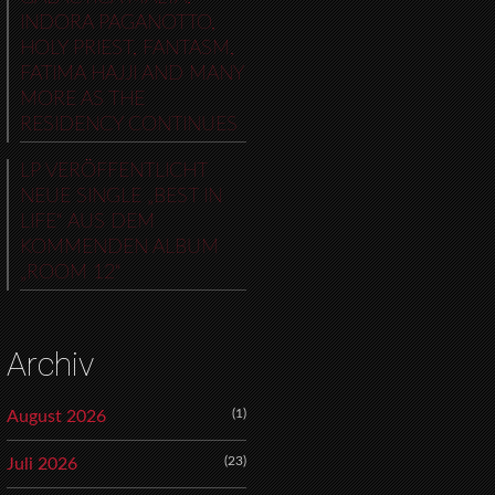
INDORA PAGANOTTO,
HOLY PRIEST, FANTASM,
FATIMA HAJJI AND MANY
MORE AS THE
RESIDENCY CONTINUES
LP VERÖFFENTLICHT
NEUE SINGLE „BEST IN
LIFE“ AUS DEM
KOMMENDEN ALBUM
„ROOM 12“
Archiv
(1)
August 2026
(23)
Juli 2026