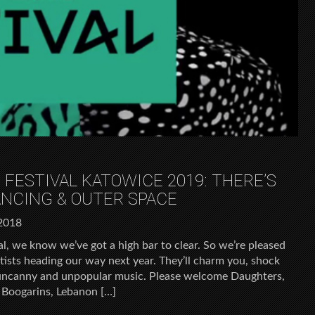
 FESTIVAL KATOWICE 2019: THERE’S
ANCING & OUTER SPACE
2018
l, we know we’ve got a high bar to clear. So we’re pleased
rtists heading our way next year. They’ll charm you, shock
r uncanny and unpopular music. Please welcome Daughters,
, Boogarins, Lebanon […]