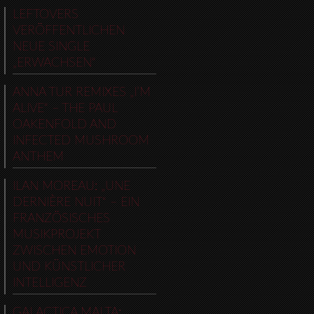
LEFTOVERS
VERÖFFENTLICHEN
NEUE SINGLE
„ERWACHSEN“
ANNA TUR REMIXES „I’M
ALIVE“ – THE PAUL
OAKENFOLD AND
INFECTED MUSHROOM
ANTHEM
ILAN MOREAU: „UNE
DERNIÈRE NUIT“ – EIN
FRANZÖSISCHES
MUSIKPROJEKT
ZWISCHEN EMOTION
UND KÜNSTLICHER
INTELLIGENZ
GALACTICA MALTA: