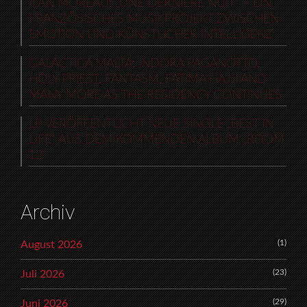
ILAN MOREAU: „UNE DERNIÈRE NUIT“ – EIN
FRANZÖSISCHES MUSIKPROJEKT ZWISCHEN
EMOTION UND KÜNSTLICHER INTELLIGENZ
GALACTICA MALTA: INDORA PAGANOTTO,
HOLY PRIEST, FANTASM, FATIMA HAJJI AND
MANY MORE AS THE RESIDENCY CONTINUES
LP VERÖFFENTLICHT NEUE SINGLE „BEST IN
LIFE“ AUS DEM KOMMENDEN ALBUM „ROOM
12“
Archiv
(1)
August 2026
(23)
Juli 2026
(29)
Juni 2026