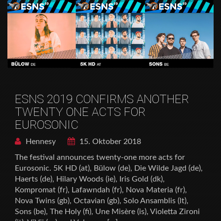
ESNS 2019 CONFIRMS ANOTHER
TWENTY ONE ACTS FOR
EUROSONIC
Hennesy
15. Oktober 2018
The festival announces twenty-one more acts for
Eurosonic. 5K HD (at), Bülow (de), Die Wilde Jagd (de),
Haerts (de), Hilary Woods (ie), Iris Gold (dk),
Kompromat (fr), Lafawndah (fr), Nova Materia (fr),
Nova Twins (gb), Octavian (gb), Solo Ansamblis (lt),
Sons (be), The Holy (fi), Une Misère (is), Violetta Zironi