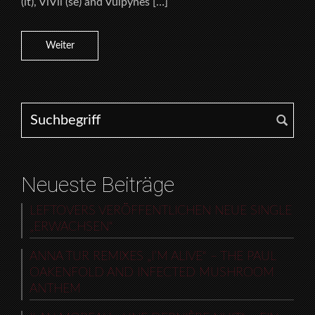
(it), ViVii (se) and Vulpynes […]
Weiter
Search for:
Neueste Beiträge
LEFTOVERS VERÖFFENTLICHEN NEUE SINGLE
„ERWACHSEN“
ANNA TUR REMIXES „I’M ALIVE“ – THE PAUL
OAKENFOLD AND INFECTED MUSHROOM
ANTHEM