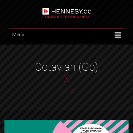
Menu
Octavian (gb)
X
HOME