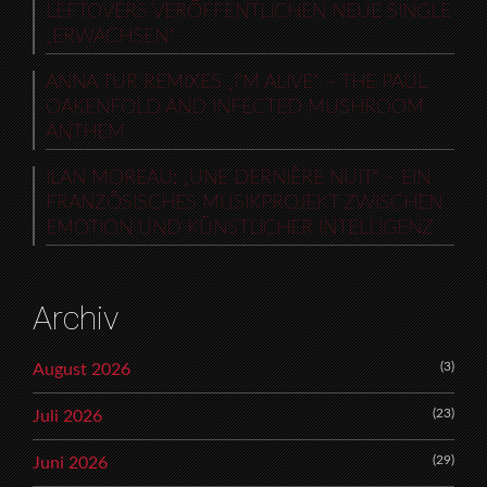
LEFTOVERS VERÖFFENTLICHEN NEUE SINGLE
„ERWACHSEN“
ANNA TUR REMIXES „I’M ALIVE“ – THE PAUL
OAKENFOLD AND INFECTED MUSHROOM
ANTHEM
ILAN MOREAU: „UNE DERNIÈRE NUIT“ – EIN
FRANZÖSISCHES MUSIKPROJEKT ZWISCHEN
EMOTION UND KÜNSTLICHER INTELLIGENZ
Archiv
(3)
August 2026
(23)
Juli 2026
(29)
Juni 2026