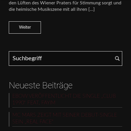
den Lüften des Wiener Praters für Stimmung sorgt und
die heimische Musikszene mit all ihren […]
Weiter
Search for:
Neueste Beiträge
EBOW VERÖFFENTLICHT DIE SINGLE „CLUB
1990“ FEAT. FAYIM
MC MARS ZEIGT MIT SEINER DEBUT-SINGLE
SEIN „REAL FACE“