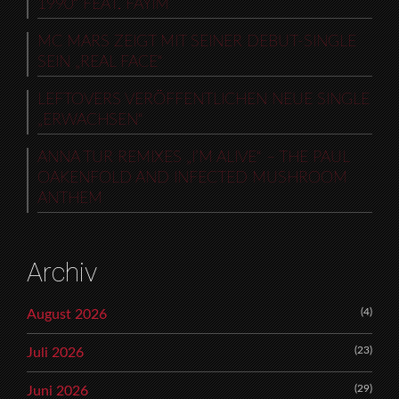
1990“ FEAT. FAYIM
MC MARS ZEIGT MIT SEINER DEBUT-SINGLE
SEIN „REAL FACE“
LEFTOVERS VERÖFFENTLICHEN NEUE SINGLE
„ERWACHSEN“
ANNA TUR REMIXES „I’M ALIVE“ – THE PAUL
OAKENFOLD AND INFECTED MUSHROOM
ANTHEM
Archiv
(4)
August 2026
(23)
Juli 2026
(29)
Juni 2026