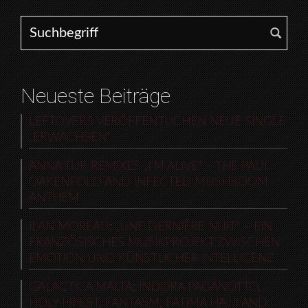
Search for:
Neueste Beiträge
LEFTOVERS VERÖFFENTLICHEN NEUE SINGLE
„ERWACHSEN“
ANNA TUR REMIXES „I’M ALIVE“ – THE PAUL
OAKENFOLD AND INFECTED MUSHROOM
ANTHEM
ILAN MOREAU: „UNE DERNIÈRE NUIT“ – EIN
FRANZÖSISCHES MUSIKPROJEKT ZWISCHEN
EMOTION UND KÜNSTLICHER INTELLIGENZ
GALACTICA MALTA: INDORA PAGANOTTO,
HOLY PRIEST, FANTASM, FATIMA HAJJI AND