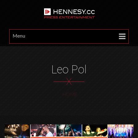
Menu
Leo Pol
X
HOME