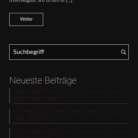
from August 3rd to 6th in […]
Weiter
Search for:
Neueste Beiträge
EBOW VERÖFFENTLICHT DIE SINGLE „CLUB
1990“ FEAT. FAYIM
MC MARS ZEIGT MIT SEINER DEBUT-SINGLE
SEIN „REAL FACE“
LEFTOVERS VERÖFFENTLICHEN NEUE SINGLE