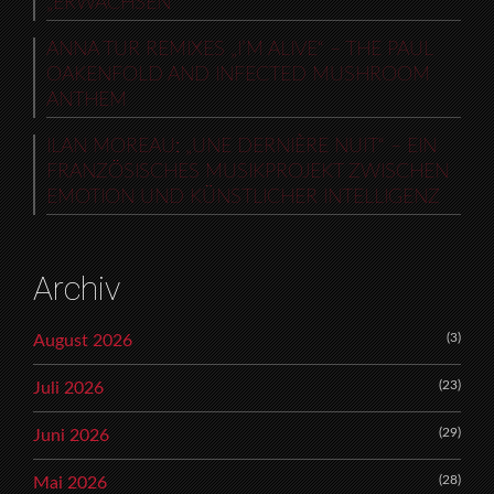
„ERWACHSEN“
ANNA TUR REMIXES „I’M ALIVE“ – THE PAUL
OAKENFOLD AND INFECTED MUSHROOM
ANTHEM
ILAN MOREAU: „UNE DERNIÈRE NUIT“ – EIN
FRANZÖSISCHES MUSIKPROJEKT ZWISCHEN
EMOTION UND KÜNSTLICHER INTELLIGENZ
Archiv
(3)
August 2026
(23)
Juli 2026
(29)
Juni 2026
(28)
Mai 2026