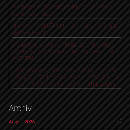
MC MARS ZEIGT MIT SEINER DEBUT-SINGLE
SEIN „REAL FACE“
LEFTOVERS VERÖFFENTLICHEN NEUE SINGLE
„ERWACHSEN“
ANNA TUR REMIXES „I’M ALIVE“ – THE PAUL
OAKENFOLD AND INFECTED MUSHROOM
ANTHEM
ILAN MOREAU: „UNE DERNIÈRE NUIT“ – EIN
FRANZÖSISCHES MUSIKPROJEKT ZWISCHEN
EMOTION UND KÜNSTLICHER INTELLIGENZ
Archiv
(3)
August 2026