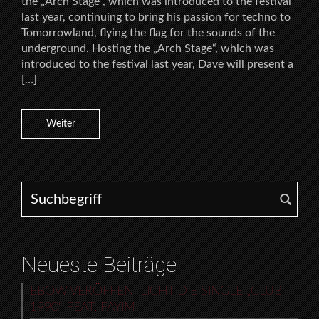
the „Arch Stage“, which was introduced to the festival
last year, continuing to bring his passion for techno to
Tomorrowland, flying the flag for the sounds of the
underground. Hosting the „Arch Stage“, which was
introduced to the festival last year, Dave will present a
[…]
Weiter
Search for:
Neueste Beiträge
EBOW VERÖFFENTLICHT DIE SINGLE „CLUB
1990“ FEAT. FAYIM