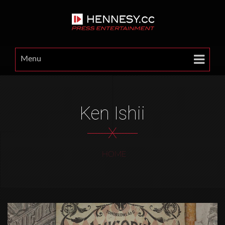
Menu
Ken Ishii
X
HOME