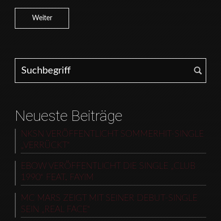
Weiter
Search for:
Neueste Beiträge
NKSN VERÖFFENTLICHT SOMMERHIT-SINGLE
„VERRÜCKT“
EBOW VERÖFFENTLICHT DIE SINGLE „CLUB
1990“ FEAT. FAYIM
MC MARS ZEIGT MIT SEINER DEBUT-SINGLE
SEIN „REAL FACE“