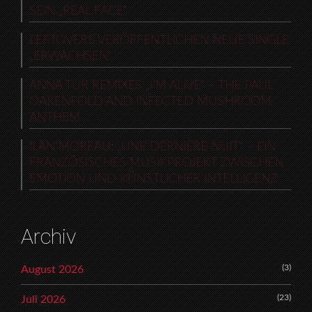
SEIN „REAL FACE“
LEFTOVERS VERÖFFENTLICHEN NEUE SINGLE
„ERWACHSEN“
ANNA TUR REMIXES „I’M ALIVE“ – THE PAUL
OAKENFOLD AND INFECTED MUSHROOM
ANTHEM
ILAN MOREAU: „UNE DERNIÈRE NUIT“ – EIN
FRANZÖSISCHES MUSIKPROJEKT ZWISCHEN
EMOTION UND KÜNSTLICHER INTELLIGENZ
Archiv
(3)
August 2026
(23)
Juli 2026