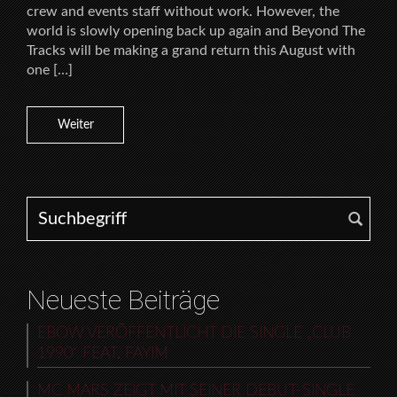
crew and events staff without work. However, the
world is slowly opening back up again and Beyond The
Tracks will be making a grand return this August with
one […]
Weiter
Search for:
Neueste Beiträge
EBOW VERÖFFENTLICHT DIE SINGLE „CLUB
1990“ FEAT. FAYIM
MC MARS ZEIGT MIT SEINER DEBUT-SINGLE