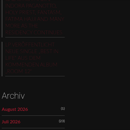
INDORA PAGANOTTO,
HOLY PRIEST, FANTASM,
FATIMA HAJJI AND MANY
MORE AS THE
RESIDENCY CONTINUES
LP VERÖFFENTLICHT
NEUE SINGLE „BEST IN
LIFE“ AUS DEM
KOMMENDEN ALBUM
„ROOM 12“
Archiv
(1)
August 2026
(23)
Juli 2026