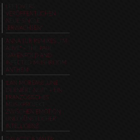
LEFTOVERS
VERÖFFENTLICHEN
NEUE SINGLE
„ERWACHSEN“
ANNA TUR REMIXES „I’M
ALIVE“ – THE PAUL
OAKENFOLD AND
INFECTED MUSHROOM
ANTHEM
ILAN MOREAU: „UNE
DERNIÈRE NUIT“ – EIN
FRANZÖSISCHES
MUSIKPROJEKT
ZWISCHEN EMOTION
UND KÜNSTLICHER
INTELLIGENZ
GALACTICA MALTA: