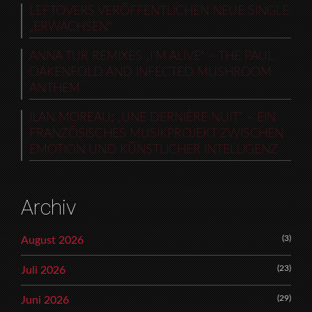
LEFTOVERS VERÖFFENTLICHEN NEUE SINGLE
„ERWACHSEN“
ANNA TUR REMIXES „I’M ALIVE“ – THE PAUL
OAKENFOLD AND INFECTED MUSHROOM
ANTHEM
ILAN MOREAU: „UNE DERNIÈRE NUIT“ – EIN
FRANZÖSISCHES MUSIKPROJEKT ZWISCHEN
EMOTION UND KÜNSTLICHER INTELLIGENZ
Archiv
(3)
August 2026
(23)
Juli 2026
(29)
Juni 2026