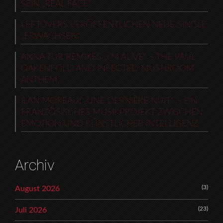
SEIN „REAL FACE“
LEFTOVERS VERÖFFENTLICHEN NEUE SINGLE
„ERWACHSEN“
ANNA TUR REMIXES „I’M ALIVE“ – THE PAUL
OAKENFOLD AND INFECTED MUSHROOM
ANTHEM
ILAN MOREAU: „UNE DERNIÈRE NUIT“ – EIN
FRANZÖSISCHES MUSIKPROJEKT ZWISCHEN
EMOTION UND KÜNSTLICHER INTELLIGENZ
Archiv
(3)
August 2026
(23)
Juli 2026