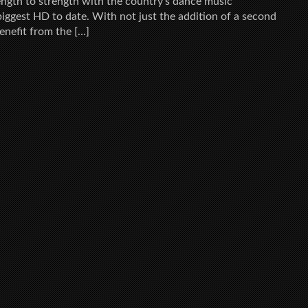
ength to strength with the country’s dance music
 biggest HD to date. With not just the addition of a second
enefit from the […]