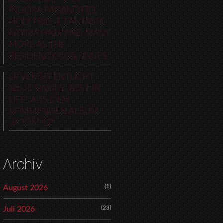
INDORA PAGANOTTO,
HOLY PRIEST, FANTASM,
FATIMA HAJJI AND MANY
MORE AS THE
RESIDENCY CONTINUES
LP VERÖFFENTLICHT
NEUE SINGLE „BEST IN
LIFE“ AUS DEM
KOMMENDEN ALBUM
„ROOM 12“
Archiv
(1)
August 2026
(23)
Juli 2026