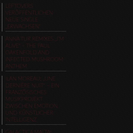
LEFTOVERS
VERÖFFENTLICHEN
NEUE SINGLE
„ERWACHSEN“
ANNA TUR REMIXES „I’M
ALIVE“ – THE PAUL
OAKENFOLD AND
INFECTED MUSHROOM
ANTHEM
ILAN MOREAU: „UNE
DERNIÈRE NUIT“ – EIN
FRANZÖSISCHES
MUSIKPROJEKT
ZWISCHEN EMOTION
UND KÜNSTLICHER
INTELLIGENZ
GALACTICA MALTA: