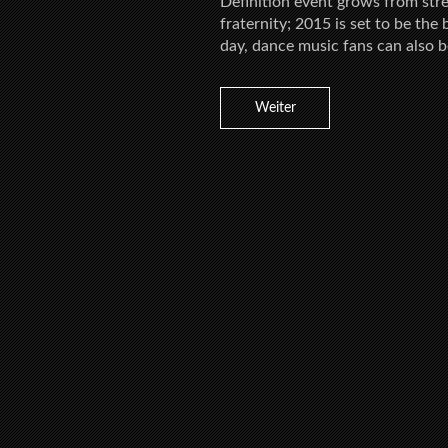
Definition event grows from str
fraternity; 2015 is set to be the
day, dance music fans can also b
Weiter