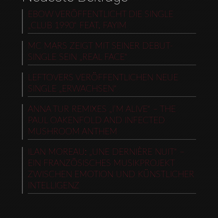
EBOW VERÖFFENTLICHT DIE SINGLE
„CLUB 1990“ FEAT. FAYIM
MC MARS ZEIGT MIT SEINER DEBUT-
SINGLE SEIN „REAL FACE“
LEFTOVERS VERÖFFENTLICHEN NEUE
SINGLE „ERWACHSEN“
ANNA TUR REMIXES „I’M ALIVE“ – THE
PAUL OAKENFOLD AND INFECTED
MUSHROOM ANTHEM
ILAN MOREAU: „UNE DERNIÈRE NUIT“ –
EIN FRANZÖSISCHES MUSIKPROJEKT
ZWISCHEN EMOTION UND KÜNSTLICHER
INTELLIGENZ