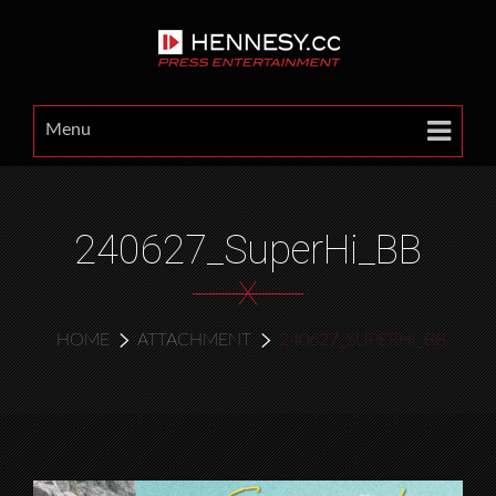
Menu
240627_SuperHi_BB
X
HOME
ATTACHMENT
240627_SUPERHI_BB