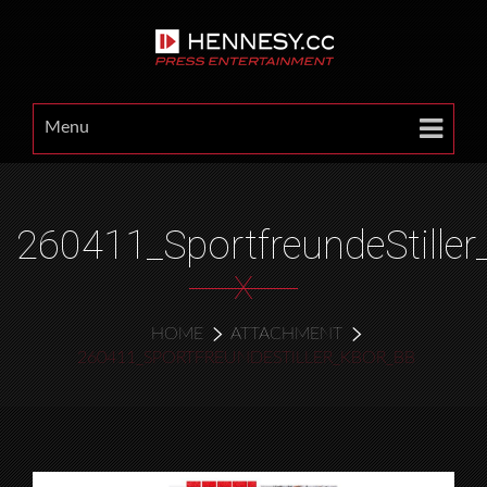
Menu
260411_SportfreundeStille
X
HOME
ATTACHMENT
260411_SPORTFREUNDESTILLER_KBOR_BB