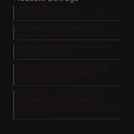
EBOW VERÖFFENTLICHT DIE SINGLE
„CLUB 1990“ FEAT. FAYIM
MC MARS ZEIGT MIT SEINER DEBUT-
SINGLE SEIN „REAL FACE“
LEFTOVERS VERÖFFENTLICHEN NEUE
SINGLE „ERWACHSEN“
ANNA TUR REMIXES „I’M ALIVE“ – THE
PAUL OAKENFOLD AND INFECTED
MUSHROOM ANTHEM
ILAN MOREAU: „UNE DERNIÈRE NUIT“ –
EIN FRANZÖSISCHES MUSIKPROJEKT
ZWISCHEN EMOTION UND KÜNSTLICHER
INTELLIGENZ